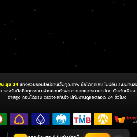
ัน สุข 24
แทงหวยออนไลน์ผ่านเว็บคุณภาพ ซื้อได้ทุกเลข ไม่มีอั้น ระบบทันสม
ย รองรับมือถือทุกระบบ ฝากถอนเร็วผ่านวอเลทและธนาคารไทย เริ่มต้นเพียง
จ่ายสูง ถอนได้จริง ตรวจผลทันใจ มีทีมงานดูแลตลอด 24 ชั่วโมง