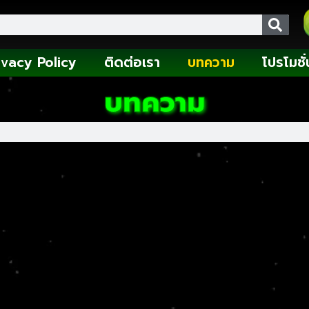
ivacy Policy
ติดต่อเรา
บทความ
โปรโมชั่
บทความ