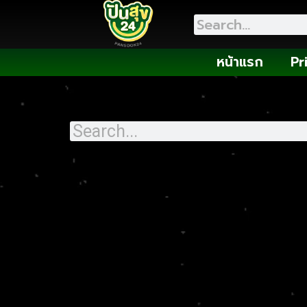
หน้าแรก
Pr