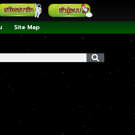
น
Site Map