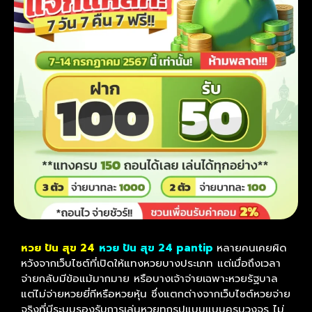
หวย ปัน สุข 24
หวย ปัน สุข 24 pantip
หลายคนเคยผิด
หวังจากเว็บไซต์ที่เปิดให้แทงหวยบางประเภท แต่เมื่อถึงเวลา
จ่ายกลับมีข้อแม้มากมาย หรือบางเจ้าจ่ายเฉพาะหวยรัฐบาล
แต่ไม่จ่ายหวยยี่กีหรือหวยหุ้น ซึ่งแตกต่างจากเว็บไซต์หวยจ่าย
จริงที่มีระบบรองรับการเล่นหวยทุกรูปแบบแบบครบวงจร ไม่