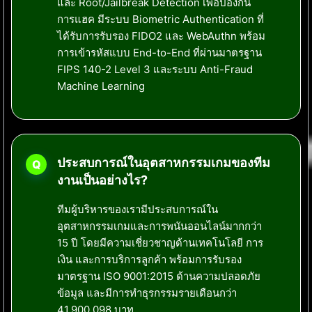
และ Root/Jailbreak Detection เพื่อป้องกัน
การแฮค มีระบบ Biometric Authentication ที่
ได้รับการรับรอง FIDO2 และ WebAuthn พร้อม
การเข้ารหัสแบบ End-to-End ที่ผ่านมาตรฐาน
FIPS 140-2 Level 3 และระบบ Anti-Fraud
Machine Learning
ประสบการณ์ในอุตสาหกรรมเกมของทีม
งานเป็นอย่างไร?
ทีมผู้บริหารของเรามีประสบการณ์ใน
อุตสาหกรรมเกมและการพนันออนไลน์มากกว่า
15 ปี โดยมีความเชี่ยวชาญด้านเทคโนโลยี การ
เงิน และการบริการลูกค้า พร้อมการรับรอง
มาตรฐาน ISO 9001:2015 ด้านความปลอดภัย
ข้อมูล และมีการทำธุรกรรมรายเดือนกว่า
41,900,098 บาท