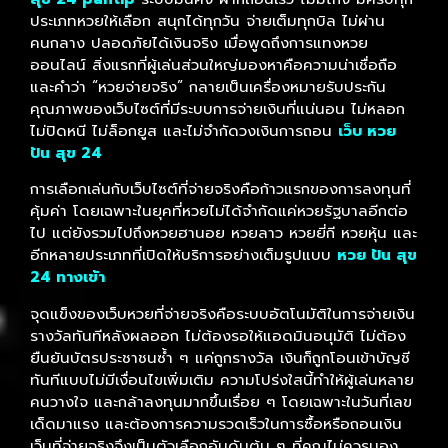
ประเภทหวยให้เลือก สนุกได้ทุกวัน จ่ายเต็มทุกบิล ไม่ผ่าน
คนกลาง ปลอดภัยได้เงินจริง
เมื่อพูดถึงการแทงหวย
ออนไลน์ สิ่งแรกที่ผู้เล่นส่วนใหญ่มองหาคือความน่าเชื่อถือ
และคำว่า “หวยจ่ายจริง” กลายเป็นเครื่องหมายรับประกัน
คุณภาพของเว็บไซต์ที่มีระบบการจ่ายเงินที่แน่นอน ไม่หลอก
ไม่ปิดหนี ไม่ล็อกยูส และไม่จำกัดวงเงินการถอน
เว็บ หวย
ปัน สุข 24
การเลือกเล่นกับเว็บไซต์ที่จ่ายจริงคือก้าวแรกของการลงทุนที่
คุ้มค่า โดยเฉพาะในยุคที่หวยไม่ได้จำกัดแค่หวยรัฐบาลอีกต่อ
ไป แต่ยังรวมไปถึงหวยฮานอย หวยลาว หวยยี่กี หวยหุ้น และ
อีกหลายประเภทที่เปิดให้บริการอย่างเต็มรูปแบบ
หวย ปัน สุข
24 ทางเข้า
จุดแข็งของเว็บหวยที่จ่ายจริงคือระบบอัตโนมัติในการจ่ายเงิน
รางวัลทันทีหลังผลออก ไม่ต้องรอให้แอดมินอนุมัติ ไม่ต้อง
ยืนยันบัตรประชาชนซ้ำ ๆ แค่ถูกรางวัล เงินก็ถูกโอนเข้าบัญชี
ทันทีแบบไม่มีเงื่อนไขเพิ่มเติม ความโปร่งใสนี้ทำให้ผู้เล่นหลาย
คนวางใจ และกล้าลงทุนมากขึ้นเรื่อย ๆ โดยเฉพาะในวันที่เลข
เด็ดมาแรง และต้องการความรวดเร็วในการซื้อหรือถอนเงิน
เว็บที่จ่ายจริงจึงเป็นตัวเลือกอันดับต้น ๆ ที่คุณไม่ควรมอง