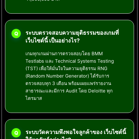
ระบบตรวจสอบความยุติธรรมของเกมที่
เว็บไซต์นี้ เป็นอย่างไร?
เกมทุกเกมผ่านการตรวจสอบโดย BMM
Testlabs และ Technical Systems Testing
(TST) เพื่อให้มั่นใจในความยุติธรรม RNG
(Random Number Generator) ได้รับการ
ตรวจสอบทุก 3 เดือน พร้อมเผยแพร่รายงาน
สาธารณะและมีการ Audit โดย Deloitte ทุก
ไตรมาส
ระบบวัดความพึงพอใจลูกค้าของ เว็บไซต์นี้