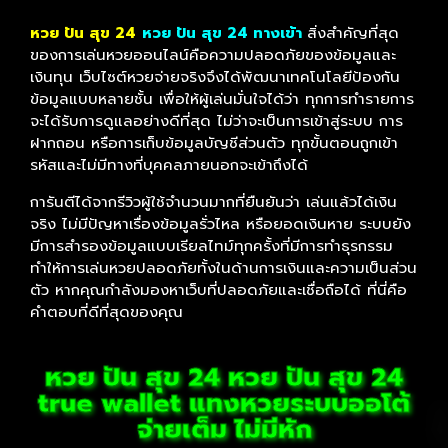
หวย ปัน สุข 24
หวย ปัน สุข 24 ทางเข้า
สิ่งสำคัญที่สุด
ของการเล่นหวยออนไลน์คือความปลอดภัยของข้อมูลและ
เงินทุน เว็บไซต์หวยจ่ายจริงจึงได้พัฒนาเทคโนโลยีป้องกัน
ข้อมูลแบบหลายชั้น เพื่อให้ผู้เล่นมั่นใจได้ว่า ทุกการทำรายการ
จะได้รับการดูแลอย่างดีที่สุด ไม่ว่าจะเป็นการเข้าสู่ระบบ การ
ฝากถอน หรือการเก็บข้อมูลบัญชีส่วนตัว ทุกขั้นตอนถูกเข้า
รหัสและไม่มีทางที่บุคคลภายนอกจะเข้าถึงได้
การันตีได้จากรีวิวผู้ใช้จำนวนมากที่ยืนยันว่า เล่นแล้วได้เงิน
จริง ไม่มีปัญหาเรื่องข้อมูลรั่วไหล หรือยอดเงินหาย ระบบยัง
มีการสำรองข้อมูลแบบเรียลไทม์ทุกครั้งที่มีการทำธุรกรรม
ทำให้การเล่นหวยปลอดภัยทั้งในด้านการเงินและความเป็นส่วน
ตัว หากคุณกำลังมองหาเว็บที่ปลอดภัยและเชื่อถือได้ ที่นี่คือ
คำตอบที่ดีที่สุดของคุณ
หวย ปัน สุข 24 หวย ปัน สุข 24
true wallet แทงหวยระบบออโต้
จ่ายเต็ม ไม่มีหัก